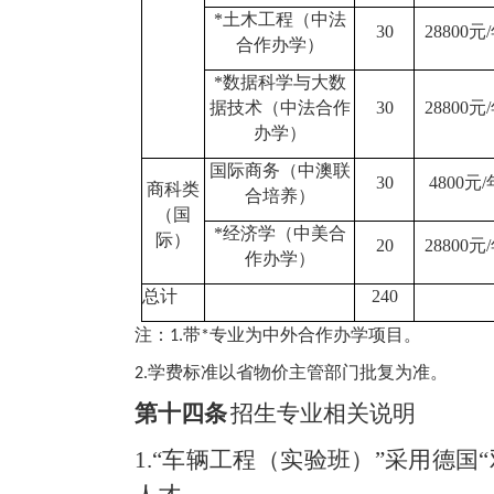
*土木工程（中法
30
28800元
合作办学）
*数据科学与大数
据技术（中法合作
30
28800元
办学）
国际商务（中澳联
30
4800元/
商科类
合培养）
（国
*经济学（中美合
际）
20
28800元
作办学）
总计
240
注：
带
专业为中外合作办学项目。
1.
*
学费标准以省物价主管部门批复为准。
2.
第十四条
招生专业相关说明
1.“车辆工程（实验班）”采用德