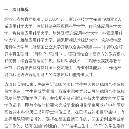
一、项目概况
经浙江省教育厅批准，从
2000年起，浙江科技大学先后与德国汉诺
威应用科学大学、奥斯特法利亚应用科学大学、纽伦堡应用科学大
学、肯普滕应用科学大学、埃姆登/里尔应用科学大学、科堡应用科
学大学、雅德应用科学大学、德累斯顿技术经济大学、埃尔福特应
用科学大学等九所德国公立大学开展联合办学项目——“中德联合培
养本科生项目”（简称“2+3项目”）。该项目结合中德双方的教育模式
和优势，综合基础理论知识、应用科学技术、工程研发实践等教育
环节，联合培养具有良好国际交流能力、专业创新能力、工作适应
能力和德语语言运用能力的高素质应用型专业人才。
该项目实施以来，先后有近
1500名项目学生被选拔到德国合作院校
留学深造，学生完成学业后，取得中国教育部认可的德国合作院校
颁发的学历和学位证书，并按规定获得浙江科技大学颁发的学历及
学位证书，即每个按时按要求完成学业的项目学生可获得中外两所
高校的本科学历证书和学士学位证书。在已毕业的项目学生中，有
选择继续读研读博的、选择在德国直接工作的、回国后到企事业单
位工作的、还有在国内创业的。2026届毕业生中，95.7%的学生选择