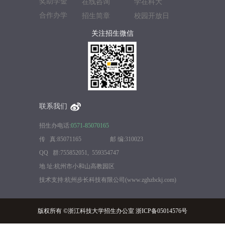
奖助学金
在线咨询
学在科大
合作办学
招生简章
校园开放日
关注招生微信
联系我们
招生办电话:
0571-85070165
传 真:85071165 邮 编:310023
QQ 群:755852051, 559354747
地 址:杭州市小和山高教园区
技术支持:杭州步长科技有限公司(www.zghzbckj.com)
版权所有 ©浙江科技大学招生办公室 浙ICP备05014576号