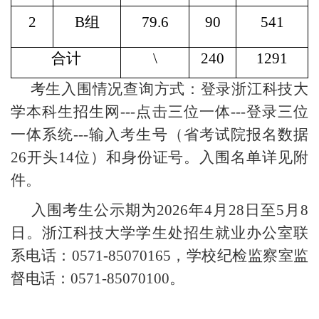
2
B组
79.6
90
541
合计
\
240
1291
考生
入围情况
查询方式：登录浙江科技大
学本科生招生网
---点击三位一体---登录三位
一体系统---输入考生号（省考试院报名数据
26开头14位）和身份证号。
入围名单详见附
件
。
入围考生公示期为
202
6
年
4月28日至5月8
日。浙江科技大学学生处招生就业办公室联
系电话：0571-85070165，学校纪检监察室监
督电话：0571-8507010
0
。