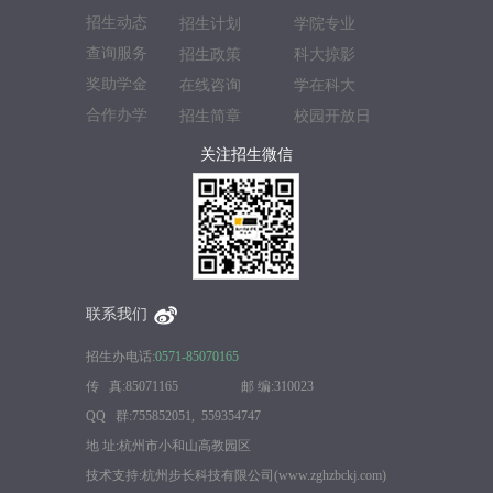
招生动态
招生计划
学院专业
查询服务
招生政策
科大掠影
奖助学金
在线咨询
学在科大
合作办学
招生简章
校园开放日
关注招生微信
联系我们
招生办电话:
0571-85070165
传 真:85071165 邮 编:310023
QQ 群:755852051, 559354747
地 址:杭州市小和山高教园区
技术支持:杭州步长科技有限公司(www.zghzbckj.com)