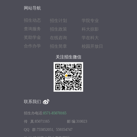
网站导航
招生动态
招生计划
学院专业
查询服务
招生政策
科大掠影
奖助学金
在线咨询
学在科大
合作办学
招生简章
校园开放日
关注招生微信
联系我们
招生办电话:
0571-85070165
传 真:85071165 邮 编:310023
QQ 群:755852051, 559354747