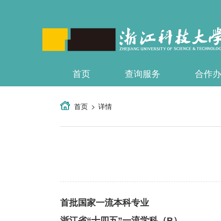
首页
查询服务
合作
首页
详情
首批
国家一流本科专业
浙江省
“十四五”
一
流学科（
B）