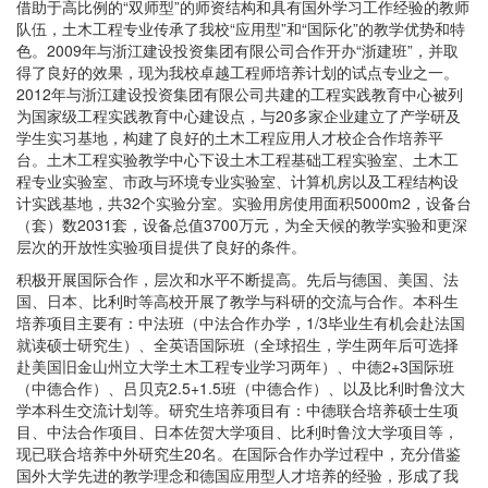
借助于高比例的“双师型”的师资结构和具有国外学习工作经验的教师
队伍，土木工程专业传承了我校“应用型”和“国际化”的教学优势和特
色。2009年与浙江建设投资集团有限公司合作开办“浙建班”，并取
得了良好的效果，现为我校卓越工程师培养计划的试点专业之一。
2012年与浙江建设投资集团有限公司共建的工程实践教育中心被列
为国家级工程实践教育中心建设点，与20多家企业建立了产学研及
学生实习基地，构建了良好的土木工程应用人才校企合作培养平
台。土木工程实验教学中心下设土木工程基础工程实验室、土木工
程专业实验室、市政与环境专业实验室、计算机房以及工程结构设
计实践基地，共32个实验分室。实验用房使用面积5000m2，设备台
（套）数2031套，设备总值3700万元，为全天候的教学实验和更深
层次的开放性实验项目提供了良好的条件。
积极开展国际合作，层次和水平不断提高。先后与德国、美国、法
国、日本、比利时等高校开展了教学与科研的交流与合作。本科生
培养项目主要有：中法班（中法合作办学，1/3毕业生有机会赴法国
就读硕士研究生）、全英语国际班（全球招生，学生两年后可选择
赴美国旧金山州立大学土木工程专业学习两年）、中德2+3国际班
（中德合作）、吕贝克2.5+1.5班（中德合作）、以及比利时鲁汶大
学本科生交流计划等。研究生培养项目有：中德联合培养硕士生项
目、中法合作项目、日本佐贺大学项目、比利时鲁汶大学项目等，
现已联合培养中外研究生20名。在国际合作办学过程中，充分借鉴
国外大学先进的教学理念和德国应用型人才培养的经验，形成了我