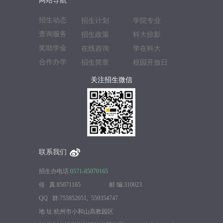
网站导航
招生动态
招生计划
学院专业
查询服务
招生政策
科大掠影
奖助学金
在线咨询
学在科大
合作办学
招生简章
校园开放日
关注招生微信
联系我们
招生办电话:
0571-85070165
传 真:85071165 邮 编:310023
QQ 群:755852051, 559354747
地 址:杭州市小和山高教园区