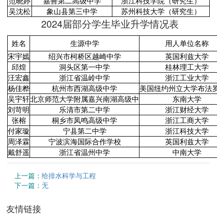
范晓婷
嘉善第二高级中学
浙江科技学院（研究生）
吴沈松
象山县第三中学
苏州科技大学（研究生）
2024届部分学生毕业升学情况表
姓名
生源中学
用人单位名称
宋宇嫣
绍兴市柯桥区越崎中学
英国利兹大学
邱煌
洞头区第一中学
桂林理工大学
汪宏鑫
浙江省温岭中学
浙江工业大学
杨佳桦
杭州市西湖高级中学
美国纽约州立大学布法
吴宇轩
北京师范大学附属嘉兴南湖高级中
东南大学
刘苛明
乐清市第二中学
浙江财经大学
张榕
桐乡市凤鸣高级中学
浙江工商大学
付家璇
宁县第二中学
浙江科技大学
周泽霖
宁波滨海国际合作学校
英国利兹大学
戴舒遥
浙江省温州中学
中南大学
上一篇：
给排水科学与工程
下一篇：
无
友情链接