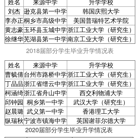
姓名
来源中学
升学学校
刘杰
逊克县第一中学
韩国庆熙大学
李亦正
桐乡市高级中学
美国普瑞特艺术学院
黄志豪
玉环县玉城中学
浙江工业大学（研究生）
徐继华
芜湖县第一中学
南京工业大学（研究生）
2018届部分学生毕业升学情况表
姓名
来源中学
升学学校
曹毓倩
台州市路桥中学
浙江工业大学（研究生）
丁品品
浙江省缙云中学
浙江工业大学（研究生）
柯涵绮
浙江省舟山中学
西交利物浦大学
邱钟园
桐乡第一中学
武汉大学（研究生）
赵晨璐
武义第一中学
香港理工大学
纵瑞秋
宁波市镇海中学
英国谢菲尔德大学
2020届部分学生毕业升学情况表