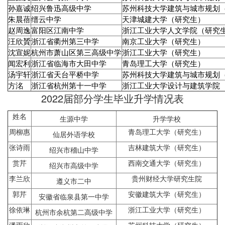
孙嘉诚
绍兴鲁迅高级中学
苏州科技大学建筑与城市规划
朱晨蓓
缙云中学
天津城建大学（研究生）
赵周逸
富阳区江南中学
浙江工业大学人文学院（研究
汪欣贇
浙江省衢州第三中学
南京工业大学（研究生）
沈宣妮
杭州市萧山区第三高级中学
浙江工业大学（研究生）
闻宏利
浙江省临海市大田中学
青岛理工大学（研究生）
汤宇轩
浙江省天台平桥中学
苏州科技大学建筑与城市规划
方洺
浙江省杭州第十一中学
浙江工业大学设计与建筑学院
2022届部分学生毕业升学情况表
姓名
生源中学
升学学校
周柳惠
青岛理工大学（研究生）
仙居外语学校
张诗雨
吉林建筑大学（研究生）
绍兴市稽山中学
赏芹
西南交通大学（研究生）
绍兴市高级中学
李兰欣
贵州财经大学研究生院
遵义市二中
郭芹
安徽建筑大学（研究生）
安徽省临泉县第一中学
徐依琳
浙江工业大学（研究生）
杭州市余杭第二高级中学