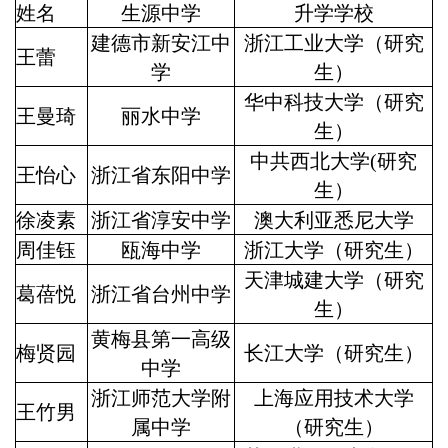
姓名
生源中学
升学学校
建德市新安江中
浙江工业大学（研究
王蕾
学
生）
华中科技大学（研究
王曼琦
丽水中学
生）
中共西北大学(研究
王怡心
浙江省东阳中学
生）
徐凌素
浙江省淳安中学
澳大利亚悉尼大学
周佳钰
瓯海中学
浙江大学（研究生）
天津城建大学（研究
葛蓓悦
浙江省台州中学
生）
黄梅县第一高级
梅贤园
长江大学（研究生）
中学
浙江师范大学附
上海应用技术大学
王竹男
属中学
（研究生）