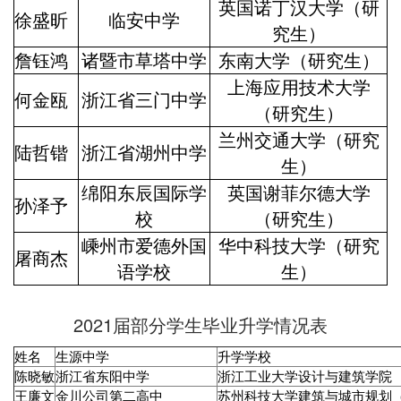
英国诺丁汉大学（研
徐盛昕
临安中学
究生）
詹钰鸿
诸暨市草塔中学
东南大学（研究生）
上海应用技术大学
何金瓯
浙江省三门中学
（研究生）
兰州交通大学（研究
陆哲锴
浙江省湖州中学
生）
绵阳东辰国际学
英国谢菲尔德大学
孙泽予
校
（研究生）
嵊州市爱德外国
华中科技大学（研究
屠商杰
语学校
生）
2021届部分学生毕业升学情况表
姓名
生源中学
升学学校
陈晓敏
浙江省东阳中学
浙江工业大学设计与建筑学院
王廉文
金川公司第二高中
苏州科技大学建筑与城市规划