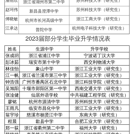
潘雨欣
苏州科技大学（研究生）
浙江省湖州市第二中学
赵珂伟
苏州科技大学（研究生）
新昌县澄潭中学
傅晓敏
浙江工商大学（研究生）
杭州市长河高级中学
江承达
杭州电子科技大学（研究生）
普陀中学
2023届部分学生毕业升学情况表
姓名
生源中学
升学学校
张成玥
浙江省浦江中学
宁波诺丁汉大学
彭冰茹
瑞安市第十中学
西交利物浦大学
林佳怡
象山中学
浙江工业大学（研究生）
江一帆
浙江省兰溪市第三中学
浙江工业大学（研究生）
钟浩强
广州市番禺区石北中学
浙江科技学院（研究生）
吴旭阳
十堰市郧阳区第一中学
西南交通大学（研究生）
张淦健
仙居外语学校
中共福建工程学院（研究生）
廖铭
杭州市源清中学
苏州科技大学（研究生）
王雨凡
临安市昌化中学
浙江工业大学（研究生）
翁宇珍
慈溪市杨贤江中学
东南大学（研究生）
程晨
歙县中学
合肥工业大学（研究生）
郑一荻
浙江省衢州第二中学
福州大学（研究生）