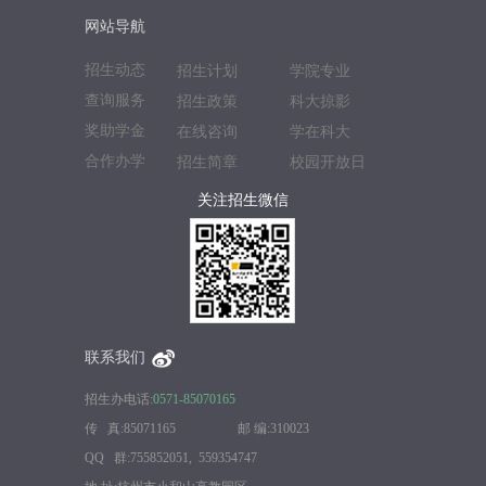
网站导航
招生动态
招生计划
学院专业
查询服务
招生政策
科大掠影
奖助学金
在线咨询
学在科大
合作办学
招生简章
校园开放日
关注招生微信
联系我们
招生办电话:
0571-85070165
传 真:85071165 邮 编:310023
QQ 群:755852051, 559354747