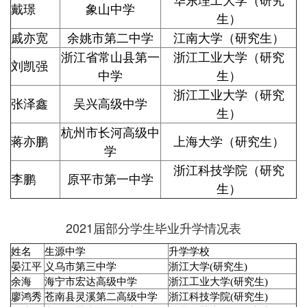
华东理工大学（研究
戴璟
象山中学
生）
戚亦宽
余姚市第二中学
江南大学（研究生）
浙江省常山县第一
浙江工业大学（研究
刘凯强
中学
生）
浙江工业大学（研究
张泽鑫
吴兴高级中学
生）
杭州市长河高级中
蒋亦鹏
上海大学（研究生）
学
浙江科技学院（研究
李鹏
原平市第一中学
生）
2021届部分学生毕业升学情况表
姓名
生源中学
升学学校
晏江平
义乌市第三中学
浙江大学(研究生)
余海
海宁市宏达高级中学
浙江工业大学(研究生)
廖鸿秀
苍南县灵溪第二高级中学
浙江科技学院(研究生)