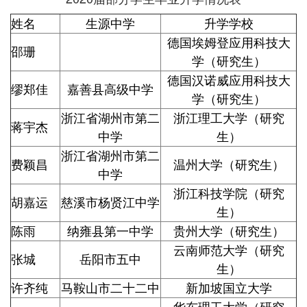
姓名
生源中学
升学学校
德国埃姆登应用科技大
邵珊
学（研究生）
德国汉诺威应用科技大
缪郑佳
嘉善县高级中学
学（研究生）
浙江省湖州市第二
浙江理工大学（研究
蒋宇杰
中学
生）
浙江省湖州市第二
费颖昌
温州大学（研究生）
中学
浙江科技学院（研究
胡嘉运
慈溪市杨贤江中学
生）
陈雨
纳雍县第一中学
贵州大学（研究生）
云南师范大学（研究
张城
岳阳市五中
生）
许齐纯
马鞍山市二十二中
新加坡国立大学