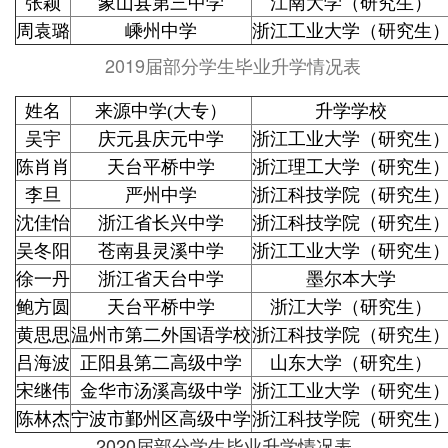
张颖
象山县第三中学
江南大学（研究生）
周袁璐
嵊州中学
浙江工业大学（研究生
2019届部分学生毕业升学情况表
姓名
来源中学(大专）
升学学校
吴宇
庆元县庆元中学
浙江工业大学（研究生
陈肖肖
天台平桥中学
浙江理工大学（研究生
李旦
严州中学
浙江科技学院（研究生
沈佳怡
浙江省长兴中学
浙江科技学院（研究生
吴冬阳
苍南县灵溪中学
浙江工业大学（研究生
徐一丹
浙江省天台中学
墨尔本大学
鲍方圆
天台平桥中学
浙江大学（研究生）
黄思思
温州市第二外国语学校
浙江科技学院（研究生
吕海波
正阳县第二高级中学
山东大学（研究生）
宋继伟
金华市汤溪高级中学
浙江工业大学（研究生
陈林杰
宁波市鄞州区高级中学
浙江科技学院（研究生
2020届部分学生毕业升学情况表