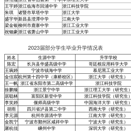
王宇婷
浙江临海市回浦中学
浙江科技学院
朱琪
诸暨市草塔中学
浙江大学
盛宇华
新昌县澄潭中学
江南大学
梁金银
柳州市鹿寨中学
浙江工业大学
祝钿豪
浙江省萧山中学
浙江工业大学
2023届部分学生毕业升学情况表
姓名
生源中学
升学学校
陈宏
长兴县华盛高级中学
哥廷根应用科学大学
王琬婷
宁波市镇海中学
慕尼黑工业大学
金佶宸
杭州第十四中学（康桥校区）
浙江大学（研究生）
王一帆
浙江省东阳市第二高级中学
浙江科技学院
徐鹏臻
浙江景宁中学
浙江理工大学（研究生
居聪林
富阳区新登中学
浙江科技学院（研究生
李笑婷
偃师高级中学
中国海洋大学（研究生
胡雨
四川省泸县第二中学
西南大学（研究生）
李元源
杭州市源清中学
江南大学（研究生）
金凯宁
宁波市鄞州区咸祥中学
宁波大学（研究生）
屠杭佳
嵊州中学
深圳大学（研究生）