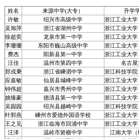
姓名
来源中学(大专）
升学
许敏
绍兴市高级中学
浙江工业大学
吴旭萍
浙江省湖州中学
浙江工业大学
徐超奕
龙泉市第一中学
浙江工业大学
李珊珊
东阳市巍山高级中学
浙江工业大学
费杰
阳新县第一中学
浙江工业大学
汪佳
温州市第四中学
名古屋
郑戎秉
浙江省嵊泗中学
浙江科技学院
应嘉敏
仙居县城峰中学
浙江工业大学
钟伟超
嘉兴市秀州中学
浙江工业大学
姚臻豪
德清县第一中学
浙江工业大学
吴园园
绍兴县越崎中学
浙江科技学院
叶郭燕
嵊州市爱德外国语学校
浙江工业大学
王之见
浙江临海市回浦中学
浙江工业大学
汪泽
温岭市箬横中学
江南大学（