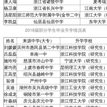
潘人瑞
浙江省诸暨中学
麦考瑞
杨卫康
浙江省长兴中学
江南大学（
汤星阳
浙江师范大学附属中学(金华二中)
浙江大学（
李凯益
仙居县仙居中学
东华大学
2018届部分学生毕业升学情况表
姓名
来源中学(大专）
升学学校
刘媛媛
滨州市惠民县第二中学
浙江科技学院（研究生
吕磊磊
阜南一中
浙江科技学院（研究生
施玲玲
慈溪市浒山中学
宁波大学（研究生）
屠均亮
上虞市春晖中学
昆明理工大学（研究生
王高坚
绍兴县越崎中学
浙江科技学院（研究生
翁倩
严州中学
浙江科技学院（研究生
吴迪
湖州市吴兴高级中学
浙江工业大学（研究生
徐成龙
铜陵市第一中学
浙江科技学院（研究生
叶淼娟
庆元县庆元中学
浙江理工大学（研究生