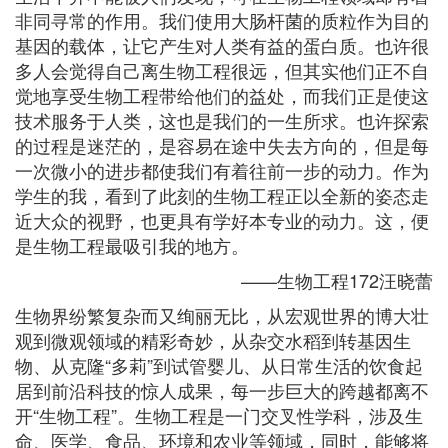
非同寻常的作用。我们使用大肠杆菌的质粒作为目的
基因的载体，让它产生对人类有益的蛋白质。也许很
多人会觉得自己离生物工程很远，但其实他们正不自
觉地享受生物工程带给他们的益处，而我们正是使这
技术服务于人类，这也是我们的一生所求。​也许探索
的过程是迷茫的，是容易在途中失去方向的，但是每
一次微小的进步都使我们有着往前一步的动力。作为
学生的我，看到了此刻的生物工程正以全新的姿态走
近大众的视野，也更具有学好本专业的动力。这，便
是生物工程最吸引我的地方。
——生物工程172汪晓蕾
生物界纷繁复杂而又绚丽无比，从宏观世界的博大壮
观到微观领域的精彩奇妙，从杂交水稻到转基因生
物、从克隆“多莉”到试管婴儿、从日常生活的饮食起
居到前沿科技的惊人成果，每一步巨大的跨越都离不
开“生物工程”。生物工程是一门交叉性学科，涉及生
命、医学、食品、环境和农业等领域，同时，能够将