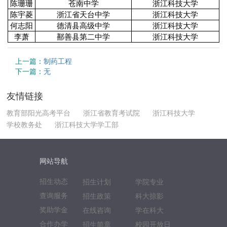
陈珊珊
苍南中学
浙江科技大学
陈宇菱
浙江省天台中学
浙江科技大学
何志阳
德清县高级中学
浙江科技大学
李萧
鄯善县第二中学
浙江科技大学
上一篇：
制药工程
下一篇：
无
友情链接
教育部阳光高考平台
浙江省教育考试院
浙江科技大学
学校教务处
浙江科技大学学工部
网站导航
招生动态
招生计划
学院专业
查询服务
招生政策
科大掠影
奖助学金
在线咨询
学在科大
合作办学
招生简章
校园开放日