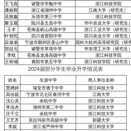
王飞燕
诸暨市学勉中学
浙江科技学院
潘振辉
浙江省湖州中学
江南大学（研究生）
吴致鑫
乐清市第三中学
浙江科技学院
黎玉观
陆川县文昌中学
华中农业大学（研究生
王丰
苍南县矾山高级中学
浙江工业大学（研究生
叶智民
四川省资阳中学
四川农业大学（研究生
应湫湫
宁波市鄞州区姜山中学
国科大杭州高等研究院（研
郑喆元
诸暨市草塔中学
华东理工大学（研究生
李晗
苍南县龙港高级中学
浙江科技学院
王裕瑞
襄阳市第五中学
浙江科技学院（研究生
2024届部分学生毕业升学情况表
姓名
生源中学
用人单位名称
贾娉婷
瑞安市塘下中学
浙江科技大学
高佳妮
宁波市北仑区泰河中学
江南大学
沈心灵
余杭中学
浙江科技大学
李佳杰
湖州市第二中学
浙江科技大学
庄千立
余杭中学
浙江科技大学
王艺齐
克拉玛依市高级中学
新疆大学
李妮
浙江省严州中学
浙江科技大学