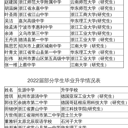
赵建国
浙江师范大学附属中学
云南师范大学（研究生）
胡温娴
浙江省永嘉中学
华东师范大学（研究生）
叶圣雨
浙江省江山中学
浙江工商大学(研究生)
吴洁
嘉兴高级中学
华东理工大学(研究生)
徐孟涛
宁波市李惠利中学
浙江工业大学(研究生)
余涛
义乌市第三中学
浙江工业大学(研究生)
王丹洪
德清县第一中学
浙江工业大学（研究生）
陈思艺
绍兴市上虞区城南中学
江南大学（研究生）
叶青文
浙江省常山县第一中学
华东理工大学（研究生）
彭伟
杭州市萧山区第五高级中学
浙江工业大学（研究生）
张一维
上蔡中学
江南大学（研究生）
2022届部分学生毕业升学情况表
姓名
生源中学
升学学校
曾琪
杭州市源清中学
德国亚琛工业大学（研究生）
郭佳艺
余姚市第二中学
德国哥廷根应用科技大学（研究生
田锶伊
浙江省萧山中学
浙江科技学院(研究生）
方世伟
浙江省湖州市第二中学
昆士兰大学
董雅轩
太原北辰双语学校
石河子大学
徐湉逸
浙江省常山县第一中学
华东理工大学