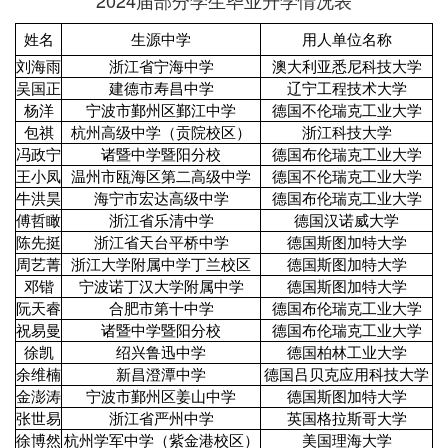
姓名
生源中学
用人单位名称
刘海雨
浙江省宁海中学
澳大利亚悉尼科技大学
吴国正
建德市寿昌中学
辽宁工程技术大学
杨洋
宁波市鄞州区鄞江中学
德国不伦瑞克工业大学
包祺
杭州高级中学（贡院校区）
浙江科技大学
冯政宁
诸暨中学暨阳分校
德国布伦瑞克工业大学
王小凤
温州市瓯海区第二高级中学
德国不伦瑞克工业大学
牛洪昊
海宁市宏达高级中学
德国布伦瑞克工业大学
傅哲瞰
浙江省乐清中学
德国汉诺威大学
陈先挺
浙江省天台平桥中学
德国斯图加特大学
周艺菁
浙江大学附属中学丁兰校区
德国斯图加特大学
邓锴
宁波诺丁汉大学附属中学
德国斯图加特大学
阮天睿
合肥市第十中学
德国布伦瑞克工业大学
祝易曼
诸暨中学暨阳分校
德国布伦瑞克工业大学
徐凯
绍兴鲁迅中学
德国柏林工业大学
余维楠
新昌澄潭中学
德国吕贝克应用科技大学
金澎涛
宁波市鄞州区姜山中学
德国斯图加特大学
张世易
浙江省严州中学
英国格拉斯哥大学
徐博然
杭州学军中学（紫金港校区）
美国理海大学