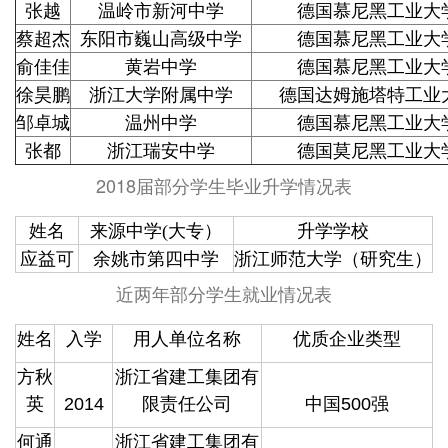
张越
温岭市新河中学
德国慕尼黑工业大
蔡超杰
东阳市巍山高级中学
德国慕尼黑工业大
俞佳佳
黄岩中学
德国慕尼黑工业大
徐昊鹏
浙江大学附属中学
德国达姆施塔特工业
邹卓城
温州中学
德国慕尼黑工业大
张都
浙江瑞安中学
德国莫尼黑工业大
2018届部分学生毕业升学情况表
姓名
来源中学(大专）
升学学校
应益可
余姚市第四中学
浙江师范大学（研究生）
近两年部分学生就业情况表
姓名
入学
用人单位名称
优质企业类型
方秋
浙江省建工集团有
英
2014
限责任公司
中国500强
何通
浙江省建工集团有