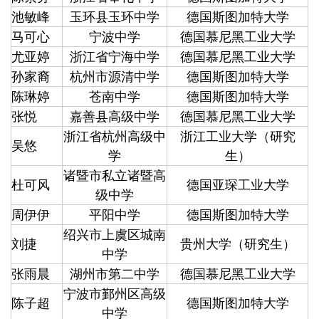
池敏峰
玉环县玉环中学
德国斯图加特大学
马可心
宁波中学
德国慕尼黑工业大学
尤亚婷
浙江省宁海中学
德国慕尼黑工业大学
孙家裔
杭州市源清中学
德国斯图加特大学
陈琳婷
苍南中学
德国斯图加特大学
张悦
嘉善县高级中学
德国慕尼黑工业大学
浙江省杭州高级中
浙江工业大学（研究
吴悠
学
生）
诸暨市私立诸暨高
杜可风
德国亚琛工业大学
级中学
周伊伊
平阳中学
德国斯图加特大学
绍兴市上虞区城南
刘捷
贵州大学（研究生）
中学
张雨晨
湖州市第二中学
德国慕尼黑工业大学
宁波市鄞州区高级
陈子超
德国斯图加特大学
中学