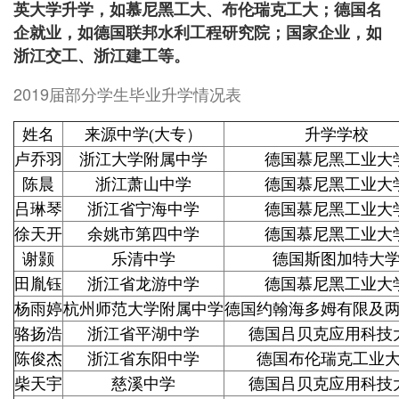
英大学升学，如慕尼黑工大、布伦瑞克工大；德国名
企就业，如德国联邦水利工程研究院；国家企业，如
浙江交工、浙江建工等。
2019届部分学生毕业升学情况表
姓名
来源中学(大专）
升学学校
卢乔羽
浙江大学附属中学
德国慕尼黑工业大
陈晨
浙江萧山中学
德国慕尼黑工业大
吕琳琴
浙江省宁海中学
德国慕尼黑工业大
徐天开
余姚市第四中学
德国慕尼黑工业大
谢颢
乐清中学
德国斯图加特大
田胤钰
浙江省龙游中学
德国慕尼黑工业大
杨雨婷
杭州师范大学附属中学
德国约翰海多姆有限及
骆扬浩
浙江省平湖中学
德国吕贝克应用科技
陈俊杰
浙江省东阳中学
德国布伦瑞克工业
柴天宇
慈溪中学
德国吕贝克应用科技