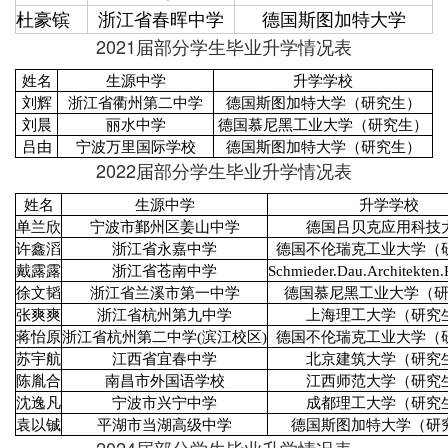
杜豪镔
浙江省春晖中学
德国斯图加特大学
2021届部分学生毕业升学情况表
姓名
生源中学
升学学校
刘辉
浙江省衢州第二中学
德国斯图加特大学（研究生）
刘晨
丽水中学
德国慕尼黑工业大学（研究生）
吕由
宁波万里国际学校
德国斯图加特大学（研究生）
2022届部分学生毕业升学情况表
姓名
生源中学
升学学校
单兰欣
宁波市鄞州区姜山中学
德国吕贝克应用科技
许鑫滔
浙江省永嘉中学
德国不伦瑞克工业大学（
戴露露
浙江省苍南中学
Schmieder.Dau.Architekten
徐文韬
浙江省兰溪市第一中学
德国慕尼黑工业大学（
张爽爽
浙江省杭州第九中学
上海理工大学（研究
蒋怡原
浙江省杭州第二中学(滨江校区)
德国不伦瑞克工业大学（
苏宇航
江西省宜春中学
北京建筑大学（研究
陈胤合
南昌市外国语学校
江西师范大学（研究
沈逸凡
宁波市兴宁中学
成都理工大学（研究
袁以铖
平湖市当湖高级中学
德国斯图加特大学（研
2024届部分学生毕业升学情况表