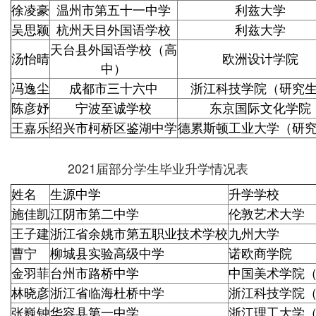
徐凌豪
温州市第五十一中学
利兹大学
吴思颖
杭州天目外国语学校
利兹大学
天台县外国语学校（高
汤怡晴
欧洲设计学院
中）
冯逸尘
成都市三十六中
浙江科技学院（研究
陈彦妤
宁波至诚学校
东京国际文化学院
王嘉乐
绍兴市柯桥区鉴湖中学
德累斯顿工业大学（研
2021届部分学生毕业升学情况表
姓名
生源中学
升学学校
施佳凯
江阴市第二中学
伦敦艺术大学
王子建
浙江省余姚市第五职业技术学校
九州大学
曹宁
柳城县实验高级中学
诺欧商学院
金羽菲
台州市路桥中学
中国美术学院
林晓彦
浙江省临海杜桥中学
浙江科技学院
张巍钟
华容县第一中学
浙江理工大学