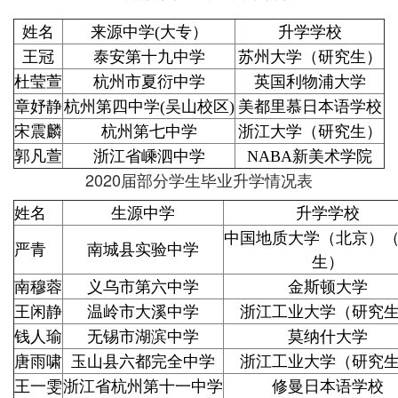
姓名
来源中学(大专）
升学学校
王冠
泰安第十九中学
苏州大学（研究生）
杜莹萱
杭州市夏衍中学
英国利物浦大学
章妤静
杭州第四中学(吴山校区)
美都里慕日本语学校
宋震麟
杭州第七中学
浙江大学（研究生）
郭凡萱
浙江省嵊泗中学
NABA新美术学院
2020届部分学生毕业升学情况表
姓名
生源中学
升学学校
中国地质大学（北京）
严青
南城县实验中学
生）
南穆蓉
义乌市第六中学
金斯顿大学
王闲静
温岭市大溪中学
浙江工业大学（研究
钱人瑜
无锡市湖滨中学
莫纳什大学
唐雨啸
玉山县六都完全中学
浙江工业大学（研究
王一雯
浙江省杭州第十一中学
修曼日本语学校