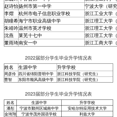
赵诗怡
扬州市第一中学
宁波大学（研
李熠
杭州市电子信息职业学校
浙江工业大学
胡瞳希
海宁市职业高级中学
浙江理工大学
朱靖吟
温州市英才学校
浙江理工大学
沈燕
莱芜十七中
浙江理工大学
董雨琦
南安一中
浙江工商大学
2022届部分学生毕业升学情况表
姓名
生源中学
升学学校
周彦伶
四川省绵阳普明中学
浙江科技学院（研究生）
曹智
东阳市顺风高级中学
浙江科技学院（研究生）
2023届部分学生毕业升学情况表
姓名
生源中学
升学学校
潘彤
宁波市鄞州区城南中学
安哈尔特应用技术大学
金琦翔
宁波华茂外国语学校
利兹大学