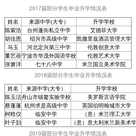
2017届部分学生毕业升学情况表
姓名
来源中学(大专）
升学学校
陈紫浩
台州蓬街私立中学
艾德菲大学
胡佳恩
绍兴市高级中学
凯撒里兹酒店管理大学
马玉
河北定兴第三中学
伦敦创意大学
董艺蓓
宁波市华茂外国语学校
伦敦艺术大学
张箫洋
七十八中学
米兰国立美术学院
2018届部分学生毕业升学情况表
姓名
来源中学(大专）
升学学校
陈玉洁
舟山市镇鳌实验学校
美罗斯言语学院
蔡蓬蓬
杭州求是高级中学
英国伯明翰城市大学
柯晗仪
临安中学
（意）米兰理工大学
叶子勍
临安中学
（意）意大利米兰新美术
2019届部分学生毕业升学情况表