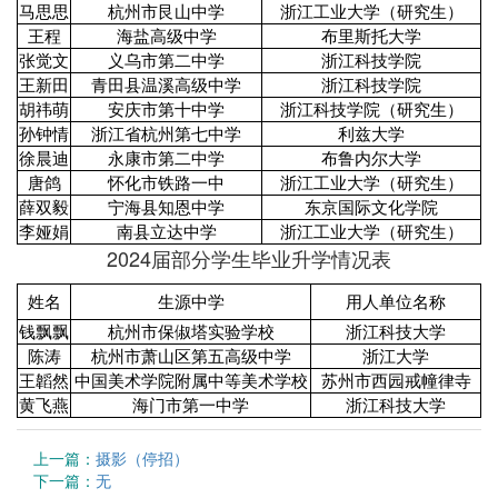
马思思
杭州市艮山中学
浙江工业大学（研究生）
王程
海盐高级中学
布里斯托大学
张觉文
义乌市第二中学
浙江科技学院
王新田
青田县温溪高级中学
浙江科技学院
胡祎萌
安庆市第十中学
浙江科技学院（研究生）
孙钟情
浙江省杭州第七中学
利兹大学
徐晨迪
永康市第二中学
布鲁内尔大学
唐鸽
怀化市铁路一中
浙江工业大学（研究生）
薛双毅
宁海县知恩中学
东京国际文化学院
李娅娟
南县立达中学
浙江工业大学（研究生）
2024届部分学生毕业升学情况表
姓名
生源中学
用人单位名称
钱飘飘
杭州市保俶塔实验学校
浙江科技大学
陈涛
杭州市萧山区第五高级中学
浙江大学
王韜然
中国美术学院附属中等美术学校
苏州市西园戒幢律寺
黄飞燕
海门市第一中学
浙江科技大学
上一篇：
摄影（停招）
下一篇：
无