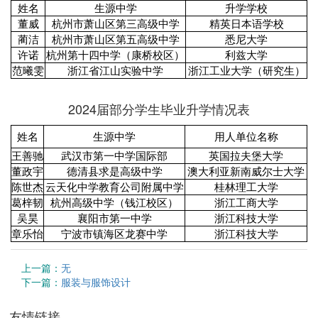
姓名
生源中学
升学学校
董威
杭州市萧山区第三高级中学
精英日本语学校
蔺洁
杭州市萧山区第五高级中学
悉尼大学
许诺
杭州第十四中学（康桥校区）
利兹大学
范曦雯
浙江省江山实验中学
浙江工业大学（研究生）
2024届部分学生毕业升学情况表
姓名
生源中学
用人单位名称
王善驰
武汉市第一中学国际部
英国拉夫堡大学
董政宇
德清县求是高级中学
澳大利亚新南威尔士大学
陈世杰
云天化中学教育公司附属中学
桂林理工大学
葛梓韧
杭州高级中学（钱江校区）
浙江工商大学
吴昊
襄阳市第一中学
浙江科技大学
章乐怡
宁波市镇海区龙赛中学
浙江科技大学
上一篇：
无
下一篇：
服装与服饰设计
友情链接