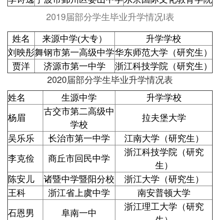
2019届部分学生毕业升学情况I表
姓名
来源中学(大专）
升学学校
刘映彤
舞钢市第一高级中学
华东师范大学（研究生）
贾洋
济源市第一中学
浙江科技学院（研究生）
2020届部分学生毕业升学情况表
姓名
生源中学
升学学校
古交市第二高级中
杨眉
拉夫堡大学
学校
吴乐乐
长治市第一中学
江南大学（研究生）
浙江科技学院（研究
李克俭
商丘市回民中学
生）
陈安儿
诸暨中学暨阳分校
浙江大学（研究生）
王科
浙江省上虞中学
南安普顿大学
浙江理工大学（研究
石恩男
阜南一中