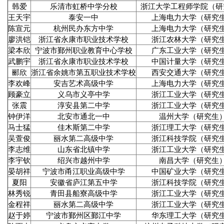
韩爱
乐清市虹桥中学分校
浙江大学工程师学院（研
王天宇
泰安一中
上海电力大学（研究
陈宣元
杭州民办东方中学
上海电力大学（研究
廖洪铠
浙江省永康市职业技术学校
浙江农林大学（研究
梁本欣
宁波市鄞州职业教育中心学校
广东工业大学（研究
武鹏宇
浙江省永康市职业技术学校
中国计量大学（研究
郦欣
浙江省余姚市第五职业技术学校
西安交通大学（研究
李欢峰
安吉艺术高级中学
上海电力大学（研究
顾豪立
义乌市义亭中学
浙江工业大学（研究
张震
淳安县第二中学
浙江工业大学（研究
钟伊洋
北安市通北一中
温州大学（研究生
马士猛
佳木斯第二中学
浙江理工大学（研究
吴萱俊
丽水第二高级中学
浙江科技学院（研究
李志维
山东省北镇中学
浙江工业大学（研究
李宇钦
绍兴市越州中学
南昌大学（研究生
晏胡祥
宁波市甬江职业高级中学
中国矿业大学（研究
夏阳
安徽省庐江第五中学
浙江科技学院（研究
林秀锐
青田县船寮高级中学
浙江工业大学（研究
金程祥
丽水第二高级中学
浙江工业大学（研究
赵于婷
宁波市鄞州区鄞江中学
华东理工大学（研究