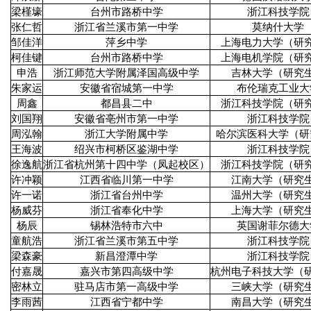
梁槿壕
台州市路桥中学
浙江科技学院
张仁哲
浙江省兰溪市第一中学
莫纳什大学
邹佳洋
萍乡中学
上海电力大学（研
柯佳键
台州市路桥中学
上海电机学院（研
申浩
浙江师范大学附属泽国高级中学
吉林大学（研究
朱家运
安徽省宿城第一中学
布伦瑞克工业大
周鑫
都昌县二中
浙江科技学院（研
刘国翔
安徽省亳州市第一中学
浙江科技学院
周泓翰
浙江大学附属中学
哈尔滨医科大学（研
王海波
绍兴市柯桥区鉴湖中学
浙江科技学院
徐逸航
浙江省杭州第十四中学（凤起校区）
浙江科技学院（研
许冲颖
江西省临川第一中学
江南大学（研究
许一诺
浙江省台州中学
温州大学（研究
杨威芬
浙江省奉化中学
上海大学（研究
杨辰
锡林浩特市六中
英国谢菲尔德大
童航浩
浙江省兰溪市第五中学
浙江科技学院
梁森豪
新昌澄潭中学
浙江科技学院
付嘉晟
嘉兴市第四高级中学
杭州电子科技大学（
密林立
驻马店市第一高级中学
三峡大学（研究
李雨茜
江西省宁都中学
南昌大学（研究