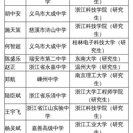
学
生）
浙江科技学院（研究
胡中安
义乌市大成中学
生）
浙江科技学院（研究
施天策
慈溪市浒山中学
生）
桂林电子科技大学（研
何智超
义乌市大成中学
究生）
陈盛乐
瑞安市第二中学
东南大学（研究生）
赵正
浙江省永嘉中学
温州大学（研究生）
南京理工大学（研究
郑航
嵊州中学
生）
浙江大学工程师学院
陆臣斌
浙江省乐清中学
（研究生）
浙江省江山实验中
浙江科技学院（研究
王宇飞
学
生）
浙江工业大学（研究
杨吴斌
嘉善高级中学
生）