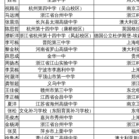
姓名
生源中学
用人
祝顾岳
杭州第四中学（吴山校区）
南京
马远洲
浙江省台州中学
浙江
张晨浩
长兴县太湖高级中学
澳大利亚
陈思哲
杭州第十四中学（康桥校区）
英国格
濮昕洋
浙江省杭州第十四中学（凤起校区）
德国公立杜伊斯堡-埃
李可栋
普陀第三中学
上海
黎金秋
河南省罗山高级中学
澳大利
薛思成
金华一中
贵
周扬杰
浙江省江山实验中学
浙江
李昊栋
宁波市李惠利中学
上
何灏洋
平顶山市第一中学
郑
龚智超
义乌中学
浙
王佳俊
赣州市第三中学
东北
李正楠
江西省会昌中学
浙江
夏洋
江苏省海州高级中学
南京
张松
文化补习学校（东阳育英补习学校）
东
毛俊杰
嘉兴市秀州中学
上
金杨涛
浙江省台州中学
浙江
张昊
萍乡市上栗中学
福
徐鲁杰
萧山区第二高级中学
澳大利亚新