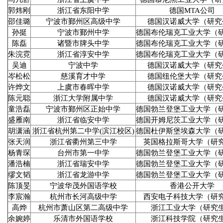
郭炜刚
浙江省东阳中学
德国MTA公司
邵佳璐
宁波市鄞州区高级中学
德国汉诺威大学（研究
孙挺
宁波市鄞州中学
德国布伦瑞克工业大学（
陈磊
诸暨市牌头中学
德国布伦瑞克工业大学（
朱浣霓
浙江省淳安中学
德国布伦瑞克工业大学（
吴迪
宁波中学
德国汉诺威大学（研究
岑松松
慈溪育才中学
德国纽伦堡大学（研究
许烨文
上虞市春晖中学
德国汉诺威大学（研究
陈元聪
浙江大学附属中学
德国汉诺威大学（研究
童浩磊
宁波市鄞州区正始中学
德国勃兰登堡工业大学（
盛雁南
浙江省临安中学
德国开姆尼茨工业大学（
胡潇涵
浙江省杭州第二中学(滨江校区)
德国杜伊斯堡埃森大学（
张天润
浙江省衢州第三中学
英国格拉斯哥大学（研
杨青琛
台州市第一中学
德国勃兰登堡工业大学（
潘浩楠
浙江省瑞安中学
德国勃兰登堡工业大学（
缪文韬
浙江省龙游中学
德国勃兰登堡工业大学（
陈顶旻
宁波华茂外国语学校
香港公开大学
李宸瀚
杭州市长河高级中学
西安电子科技大学（研
高烨
杭州市萧山区第二高级中学
浙江工业大学（研究
余婉婷
乐清市外国语学校
浙江科技学院（研究