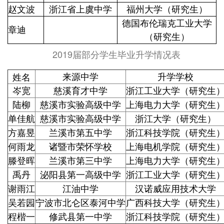
赵文波
浙江省上虞中学
福州大学（研究生）
德国布伦瑞克工业大学
章迪
（研究生）
2019届部分学生毕业升学情况表
姓名
来源中学
升学学校
岑宽
慈溪育才中学
浙江工业大学（研究生
陆柳
慈溪市实验高级中学
上海电力大学（研究生
单佳航
慈溪市实验高级中学
浙江大学（研究生）
方嘉昱
兰溪市第五中学
浙江科技学院（研究生
何雨龙
诸暨市荣怀学校
上海电机学院（研究生
滕登晖
兰溪市第三中学
上海电力大学（研究生
禹丹
泌阳县第一高级中学
浙江工业大学（研究生
谢雨江
江油中学
汉诺威应用技术大学
吴若园
宁波市北仑区泰河中学
广西科技大学（研究生
程楷一
修武县第一中学
浙江科技学院（研究生