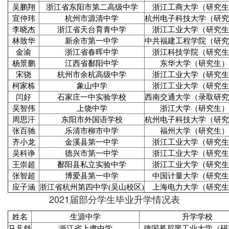
吴鹏翔
浙江省东阳市第二高级中学
浙江工商大学（研究生
宣仲玮
杭州市源清中学
杭州电子科技大学（研究
李晓杰
浙江省天台育青中学
浙江工业大学（研究生
林致华
新余市第一中学
中共福建工程学院（研究
金渝
浙江省春晖中学
浙江科技学院（研究生
杨景鹏
江西省鄱阳中学
东华大学（研究生）
宋骁
杭州市余杭高级中学
浙江工业大学（研究生
柯家栋
象山中学
浙江工业大学（研究生
闫好
石家庄一中实验学校
西南交通大学（录取研究
吴智伟
上饶中学
浙江大学（研究生）
周思汗
东阳市外国语学校
杭州电子科技大学（研究
张百驰
乐清市柳市中学
福州大学（研究生）
齐小龙
金溪县第一中学
浙江工业大学（研究生
吴科诤
德兴市第一中学
浙江工业大学（研究生
王崇超
鄱阳县私立实验中学
浙江工业大学（研究生
张智超
博爱县第一中学
中国计量大学（研究生
应子涵
浙江省杭州第四中学(吴山校区)
上海电力大学（研究生
2021届部分学生毕业升学情况表
姓名
生源中学
升学学校
马凡舒
浙江省上虞中学
德国慕尼黑工业大学（研