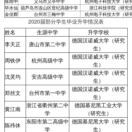
陈雨中
义乌市义亭中学
杭州电子科技大学（研
毕水仙
葫芦岛市连山区世纪高级中学
浙江科技学院（研究
金佳辉
台州市三梅中学
杭州电子科技大学（研
2020届部分学生毕业升学情况表
姓名
生源中学
升学学校
德国汉诺威大学（研究
李天正
唐山市第二中学
生）
德国汉诺威大学（研究
周铁伊
杭州高级中学
生）
德国汉诺威大学（研究
沈灵均
安吉高级中学
生）
德国汉诺威大学（研究
郑丝文
台州市第一中学
生）
浙江省衢州第二中
德国慕尼黑工业大学
黄江南
学
（研究生）
东阳市第二高级中
德国慕尼黑大学（研究
陈祎休
学
生）