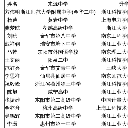
姓名
来源中学
升
方伟明
浙江师范大学附属中学(金华二中)
浙江科技学
杨迪
黄岩中学
上海电力学
龚梦航
孝感高级中学
浙江大学
刘晗
金华市第八中学
南京工程学
戴祥钊
瑞安市塘下中学
浙江工业大
马乾
东阳市外国语学校
南京理工大
王文丽
阳泉二中
浙江科技学
范虹兴
金华市艾青中学
三峡大学
李思祥
仙居县仙居中学
南京师范大
祝毅峰
浙江省衢州第三中学
浙江科技学
陈旭
咸宁高中
浙江工业大
张振雄
东阳市第二高级中学
中国计量大
金亦舟
杭州高级中学
上海工程技术
吴锦辉
东阳市第二高级中学
浙江工业大
李灏
惠州市第一中学
浙江工业大