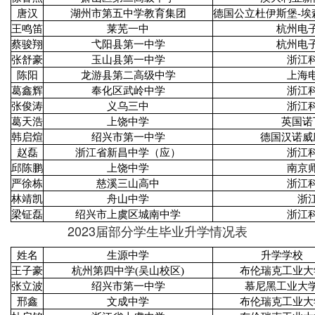
唐汉
湖州市第五中学教育集团
德国公立杜伊斯堡-埃
王鸣笛
莱芜一中
杭州电
蔡骏翔
弋阳县第一中学
杭州电
张舒豪
玉山县第一中学
浙江
陈阳
龙游县第二高级中学
上海
葛鑫辉
奉化区武岭中学
浙江
张俊涛
义乌三中
浙江
葛天浩
上饶中学
英国诺
韩启煊
绍兴市第一中学
德国汉诺威
赵磊
浙江省新昌中学（应）
浙江
邱陈鹏
上饶中学
南京
严徐栋
慈溪三山高中
浙江
林靖凯
舟山中学
浙
梁钲磊
绍兴市上虞区城南中学
浙江
2023届部分学生毕业升学情况表
姓名
生源中学
升学学校
王子豪
杭州第四中学(吴山校区)
布伦瑞克工业大
张立波
绍兴市第一中学
慕尼黑工业大
邢鑫
文成中学
布伦瑞克工业大