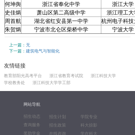
何坤舆
浙江省奉化中学
浙江大学
史佳炳
萧山区第二高级中学
浙江理工大
周首航
湖北省红安县第一中学
杭州电子科技
朱贺炳
宁波市北仑区柴桥中学
宁波大学
上一篇：
无
下一篇：
建筑电气与智能化
友情链接
教育部阳光高考平台
浙江省教育考试院
浙江科技大学
学校教务处
浙江科技大学学工部
网站导航
招生动态
招生计划
学院专业
查询服务
招生政策
科大掠影
奖助学金
在线咨询
学在科大