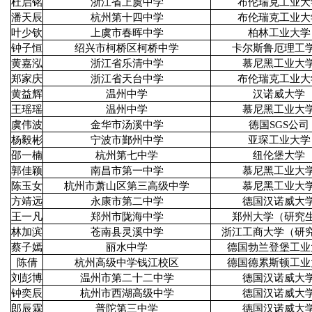
杜启铭
浙江省上虞中学
布伦瑞克工业大
潘天辰
杭州第十四中学
布伦瑞克工业大
叶少钦
上虞市春晖中学
柏林工业大学
钟子恒
绍兴市柯桥区柯桥中学
卡尔斯鲁厄理工
黄嘉泓
浙江省乐清中学
慕尼黑工业大
郑家庆
浙江省天台中学
布伦瑞克工业大
黄益辉
温州中学
汉诺威大学
王瑶瑶
温州中学
慕尼黑工业大
虞伟波
金华市汤溪中学
德国SGS公司
杨毅彬
宁波市鄞州中学
亚琛工业大学
邵一楠
杭州第七中学
纽伦堡大学
郭佳颖
南昌市第一中学
慕尼黑工业大
陈玉女
杭州市萧山区第三高级中学
慕尼黑工业大
方靖远
永康市第二中学
德国汉诺威大
王一凡
郑州市陇海中学
郑州大学（研究
林加滨
苍南县灵溪中学
浙江工商大学（研
蔡子嫣
丽水中学
德国勃兰登堡工业
陈倩
杭州高级中学钱江校区
德国德累斯顿工业
刘彭博
温州市第二十二中学
德国汉诺威大
钟奕辰
杭州市西湖高级中学
德国汉诺威大
郎辰霖
普陀第三中学
德国汉诺威大