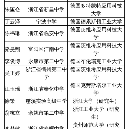
德国多特蒙特应用科技
朱匡仑
浙江省新昌中学
大学
丁云泽
宁波中学
德国德累斯顿工业大学
德国茨维考应用科技大
陈祎琳
浙江省临安中学
学
德国茨维考应用科技大
骆旻翔
富阳区江南中学
学
李俊博
永康市第二中学
德国布伦瑞克工业大学
浙江省衢州第二中
德国茨维考应用科技大
吴正婷
学
学
德国克劳斯塔尔工业大
江玉瑶
浙江省奉化中学
学
徐策
慈溪实验高级中学
浙江大学（研究生）
浙江工业大学（研究
翁杭立
余姚市第二中学
生）
贵州师范大学（研究
李梦钦
浙江省春晖中学