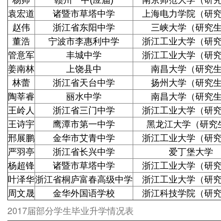
杨帅
赣州一中(应届)
南京师范大学（研
袁宏道
诸暨市草塔中学
上海电力学院（研
赵伟
浙江省东阳中学
三峡大学（研究
董浩
宁波市李惠利中学
浙江工业大学（研
管意军
丰城中学
浙江工业大学（研
姜南林
上饶县中
南昌大学（研究
林蕾
浙江省天台中学
扬州大学（研究
陶莘睿
丽水中学
南昌大学（研究
王岭人
浙江省三门中学
浙江工业大学（研
王诗宇
鹰潭市第一中学
黑龙江大学（研究
邢展鹏
金华市艾青中学
浙江工业大学（研
严羽亭
浙江省长兴中学
爱丁堡大学
杨超锋
诸暨市草塔中学
浙江工业大学（研
叶泽华
浙江省桐庐富春高级中学
浙江工业大学（研
周文晟
金华外国语学校
浙江科技学院（研
2017届部分学生毕业升学情况表