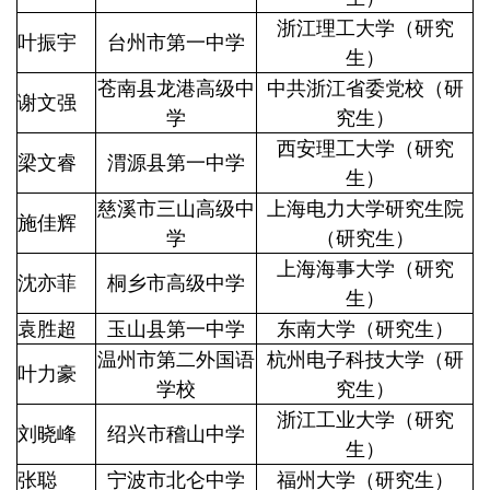
浙江理工大学（研究
叶振宇
台州市第一中学
生）
苍南县龙港高级中
中共浙江省委党校（研
谢文强
学
究生）
西安理工大学（研究
梁文睿
渭源县第一中学
生）
慈溪市三山高级中
上海电力大学研究生院
施佳辉
学
（研究生）
上海海事大学（研究
沈亦菲
桐乡市高级中学
生）
袁胜超
玉山县第一中学
东南大学（研究生）
温州市第二外国语
杭州电子科技大学（研
叶力豪
学校
究生）
浙江工业大学（研究
刘晓峰
绍兴市稽山中学
生）
张聪
宁波市北仑中学
福州大学（研究生）