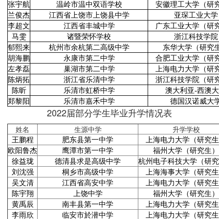
张宇航
温岭市温中双语学校
安徽理工大学（研
兰俊杰
江西省上饶市上饶县中学
亚琛工业大学
李超文
江西省丰城中学
广东工业大学（研
马雯
诸暨荣怀学校
浙江科技学院
郁熙来
杭州市余杭第二高级中学
东华大学（研究
胡海鹏
永康市第二中学
合肥工业大学（研
左孝磊
巢湖市第二中学
上海电力大学（研
陈炳拓
浙江省乐清中学
浙江科技学院（研
陈昕
乐清市虹桥中学
澳大利亚-西澳
郑黎阳
乐清市嘉禾中学
德国汉诺威大
2022届部分学生毕业升学情况表
姓名
生源中学
升学学校
王鹏程
肥东县第一中学
上海电力大学（研究生
欧阳鲁杰
鹰潭市第一中学
福州大学（研究生）
徐益珑
德清县求是高级中学
杭州电子科技大学（研究
刘沈强
桐乡市高级中学
上海海事大学（研究生
吴文清
江西省高安中学
上海电力大学（研究生
陈宇翔
上饶中学
福州大学（研究生）
黄禹辰
南丰县第一中学
上海电力大学（研究生
李雨欣
临安市於潜中学
上海电力大学（研究生