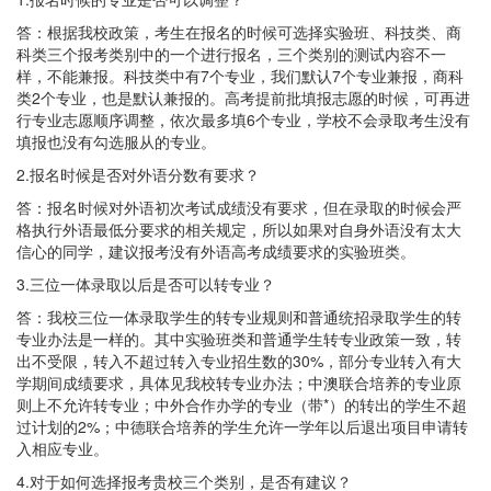
答：根据我校政策，考生在报名的时候可选择实验班、科技类、商
科类三个报考类别中的一个进行报名，三个类别的测试内容不一
样，不能兼报。科技类中有7个专业，我们默认7个专业兼报，商科
类2个专业，也是默认兼报的。高考提前批填报志愿的时候，可再进
行专业志愿顺序调整，依次最多填6个专业，学校不会录取考生没有
填报也没有勾选服从的专业。
2.报名时候是否对外语分数有要求？
答：报名时候对外语初次考试成绩没有要求，但在录取的时候会严
格执行外语最低分要求的相关规定，所以如果对自身外语没有太大
信心的同学，建议报考没有外语高考成绩要求的实验班类。
3.三位一体录取以后是否可以转专业？
答：我校三位一体录取学生的转专业规则和普通统招录取学生的转
专业办法是一样的。其中实验班类和普通学生转专业政策一致，转
出不受限，转入不超过转入专业招生数的30%，部分专业转入有大
学期间成绩要求，具体见我校转专业办法；中澳联合培养的专业原
则上不允许转专业；中外合作办学的专业（带*）的转出的学生不超
过计划的2%；中德联合培养的学生允许一学年以后退出项目申请转
入相应专业。
4.对于如何选择报考贵校三个类别，是否有建议？