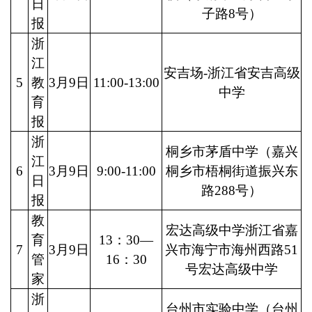
日
子路8号）
报
浙
江
安吉场-浙江省安吉高级
5
教
3月9日
11:00-13:00
中学
育
报
浙
桐乡市茅盾中学（嘉兴
江
6
3月9日
9:00-11:00
桐乡市梧桐街道振兴东
日
路288号）
报
教
宏达高级中学浙江省嘉
育
13：30—
7
3月9日
兴市海宁市海州西路51
管
16：30
号宏达高级中学
家
浙
台州市实验中学（台州