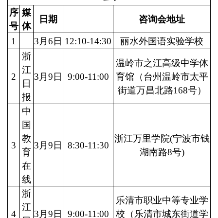
序
媒
日期
咨询会地址
号
体
1
3月6日
12:10-14:30
丽水外国语实验学校
浙
温岭市之江高级中学体
江
2
3月9日
9:00-11:00
育馆（台州温岭市太平
日
街道万昌北路168号）
报
中
国
教
浙江万里学院(宁波市钱
3
3月9日
8:30-11:30
育
湖南路8号)
在
线
浙
乐清市职业中等专业学
江
4
3月9日
9:00-11:00
校（乐清市城东街道学