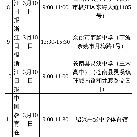
江
3月10
8
9:00-11:00
市椒江区东海大道1185
日
日
号）
报
浙
江
3月10
余姚市梦麟中学（宁波
9
13:30-15:30
日
日
余姚市月梅路1号）
报
浙
苍南县灵溪中学（三禾
江
3月10
高中）（苍南县灵溪镇
10
9:00-11:00
日
日
环城南路和龙渡路交叉
报
口）
中
国
教
3月10
11
9:00-11:30
绍兴高级中学体育馆
育
日
在