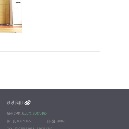
联系我们
招生办电话:
0571-85070165
传 真:85071165 邮 编:310023