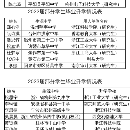
陈志豪
平阳县平阳中学
杭州电子科技大学（研究生）
2022届部分学生毕业升学情况表
姓名
生源中学
用人单位名称
郑心浩
温州翔宇中学
浙江科技学院（研究生）
阮诗淇
台州市洪家中学
香港教育大学（研究生）
潘思錞
温州市第二十二中学
浙江工业大学（研究生）
祝嘉潞
诸暨市草塔中学
浙江工业大学（研究生）
杜梦寒
焦作市第一中学
浙江工商大学（研究生）
张钰中
黄石市第三中学
利兹大学
李娜
阳泉市郊区荫营中学
南京审计大学（研究生）
2023届部分学生毕业升学情况表
姓名
生源中学
升学学校
祝思宇
浙江省杭州第九中学
浙江工业大学（研究生
李琳璇
安徽省和县第一中学
南京师范大学（研究生
李思捷
宁波市鄞州高级中学
浙江科技学院
吴晨昊
浙江省杭州第四中学(吴山校区)
西交利物浦大学
黄贸娴
桂林市中山中学
浙江科技学院
王倩倩
玉环市楚门中学
浙江科技学院