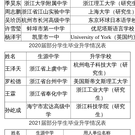
季昊东
浙江大学附属中学
浙江理工大学（研究
周志鹏
浙江省江山实验中学
上海大学（研究生
吴玠历
杭州市长河高级中学
东京环球日本语学
许雪莹
蚌埠市第一中学
优尼塔斯语言学校
杨泽宇
凯里市一中
University of York（
2020届部分学生毕业升学情况表
姓名
生源中学
升学学校
杭州电子科技大学（研
王泽天
浙江省上虞中学
究生）
罗松德
浙江省台州中学
美国斯蒂文斯理工大学
浙江工业大学（研究
王霖
浙江省奉化中学
生）
海宁市宏达高级中
浙江科技学院（研究
孙屹成
学
生）
2021届部分学生毕业升学情况表
姓名
生源中学
用人单位名称