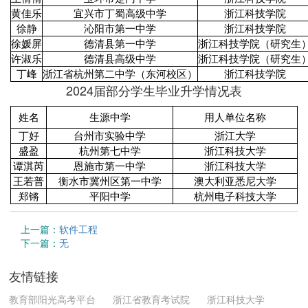
黄佳乐
宜兴市丁蜀高级中学
浙江科技学院
徐静
沁阳市第一中学
浙江科技学院
徐媛屏
德清县第一中学
浙江科技学院（研究生
许淑乐
德清县高级中学
浙江科技学院（研究生
丁峰
浙江省杭州第二中学（东河校区）
浙江科技学院
2024届部分学生毕业升学情况表
姓名
生源中学
用人单位名称
丁好
台州市实验中学
浙江大学
盛盈
杭州第七中学
浙江科技大学
谭淇芮
恩施市第一中学
浙江科技大学
王若普
衡水市冀州区第一中学
澳大利亚悉尼大学
郑锵
平阳中学
杭州电子科技大学
上一篇：
软件工程
下一篇：
无
友情链接
教育部阳光高考平台
浙江省教育考试院
浙江科技大学