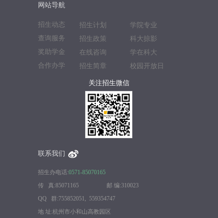
网站导航
招生动态
招生计划
学院专业
查询服务
招生政策
科大掠影
奖助学金
在线咨询
学在科大
合作办学
招生简章
校园开放日
关注招生微信
联系我们
招生办电话:
0571-85070165
传 真:85071165 邮 编:310023
QQ 群:755852051, 559354747
地 址:杭州市小和山高教园区